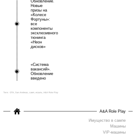
Обновление.
Новые
призы на
«Колесе
Фортуны»:
все
компоненты
эксклюзивного
тюнинга
«Неон
дисков»
«Система
вакансий».
Обновление
введено
Теги:
GTA, San Andreas, самп, играть, A&A Role Play
A&A Role Play
Имущество в сампе
Машины
VIP-машины