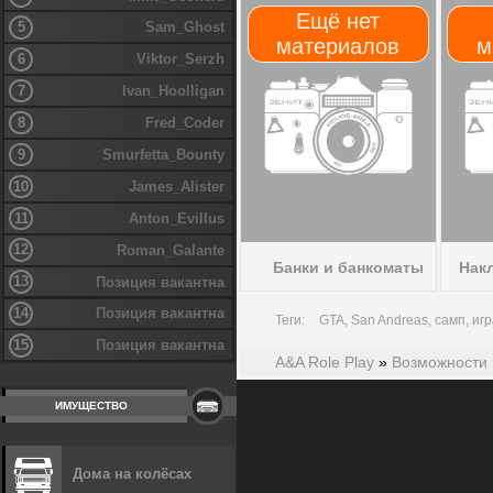
Ещё нет
5
Sam_Ghost
материалов
м
6
Viktor_Serzh
7
Ivan_Hoolligan
8
Fred_Coder
9
Smurfetta_Bounty
10
James_Alister
11
Anton_Evillus
12
Roman_Galante
Банки и банкоматы
Нак
13
Позиция вакантна
14
Позиция вакантна
Теги:
GTA, San Andreas, самп, игр
15
Позиция вакантна
A&A Role Play
»
Возможности 
ИМУЩЕСТВО
Дома на колёсах