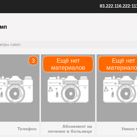
83.222.116.222:11
ент SAMP
амп
Скопируйте адрес нашего серв
качанный файл клиента
Внизу в клиенте выберите "Favo
 к установленной игре
В верхнем меню нажмите "Serv
клиент
Выберите "Add server"
папку с игрой
Вставьте адрес одного из наших
игры самп
иент, открыв файл samp.exe
серверов: 83.222.116.222:1111
, создайте ярлык на рабочем
Подтвердите добавление, нажав
3
Ещё нет
Ещё нет
материалов
материал
Установите клиент
Шаг
3
Добавьте наш
Абонемент на
Телефон
Умное 
лечение в больнице