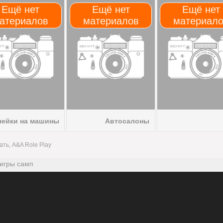
Ещё нет
Ещё нет
Ещё нет
атериалов
материалов
материал
лейки на машины
Автосалоны
ать, A&A Role Play
игры самп