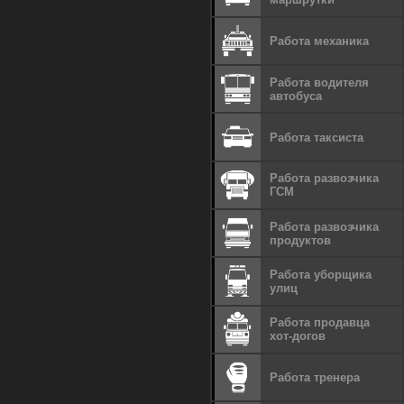
Работа механика
Работа водителя
автобуса
Работа таксиста
Работа развозчика
ГСМ
Работа развозчика
продуктов
Работа уборщика
улиц
Работа продавца
хот-догов
Работа тренера