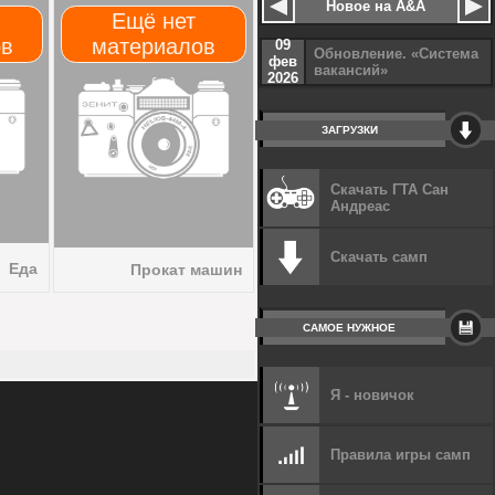
Новое на A&A
Ещё нет
ов
материалов
09
Обновление. «Система
фев
вакансий»
2026
ЗАГРУЗКИ
Скачать ГТА Сан
Андреас
Скачать самп
Еда
Прокат машин
САМОЕ НУЖНОЕ
Я - новичок
Правила игры самп