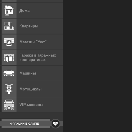
Дома
Квартиры
Магазин "Уют"
Гаражи в гаражных
кооперативах
Машины
Мотоциклы
VIP-машины
ФРАКЦИИ В САМПЕ