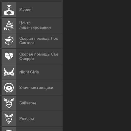
Мэрия
Центр
лицензирования
Скорая помощь Лос
Сантоса
Скорая помощь Сан
Фиерро
Night Girls
Уличные гонщики
Байкеры
Рокеры