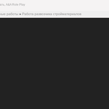
ать, A&A Role Play
ные работы
»
Работа развозчика стройматериалов