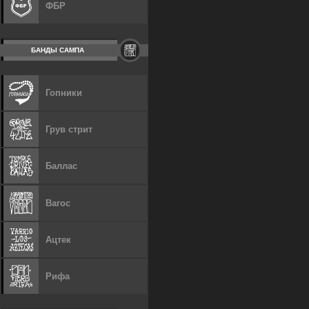
ФБР
БАНДЫ САМПА
Гопники
Грув стрит
Баллас
Вагос
Ацтек
Рифа