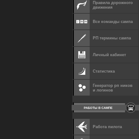
Правила дорожного
движения
Все команды сампа
РП термины сампа
Личный кабинет
Статистика
Генератор рп ников
и логинов
РАБОТЫ В САМПЕ
Работа пилота