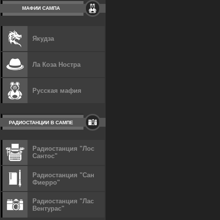
МАФИИ САМПА
Якудза
Ла Коза Ностра
Русская мафия
РАДИОСТАНЦИИ В САМПЕ
Радиостанция "Лос
Сантос"
Радиостанция "Сан
Фиерро"
Радиостанция "Лас
Вентурас"