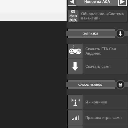
Новое на A&A
09
Обновление. «Система
фев
вакансий»
2026
ЗАГРУЗКИ
Скачать ГТА Сан
Андреас
Скачать самп
САМОЕ НУЖНОЕ
Я - новичок
Правила игры самп