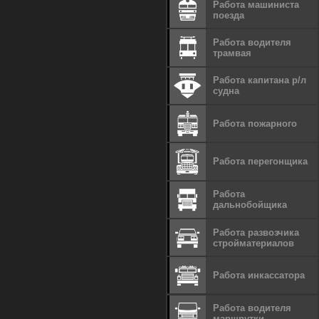
Работа машиниста
поезда
Работа водителя
трамвая
Работа капитана р/л
судна
Работа пожарного
Работа перегонщика
Работа
дальнобойщика
Работа развозчика
стройматериалов
Работа инкассатора
Работа водителя
маршрутки