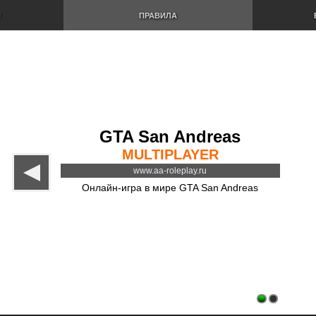
И
ПРАВИЛА
GTA San Andreas
MULTIPLAYER
www.aa-roleplay.ru
Онлайн-игра в мире GTA San Andreas