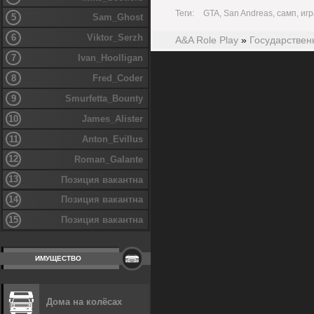
Теги:
GTA, San Andreas, самп, игр
5
Sam_Ghost
6
Viktor_Serzh
A&A Role Play
»
Государствен
7
Ivan_Hoolligan
8
Fred_Coder
9
Smurfetta_Bounty
10
James_Alister
11
Anton_Evillus
12
Roman_Galante
13
Позиция вакантна
14
Позиция вакантна
15
Позиция вакантна
ИМУЩЕСТВО
Дома на колёсах