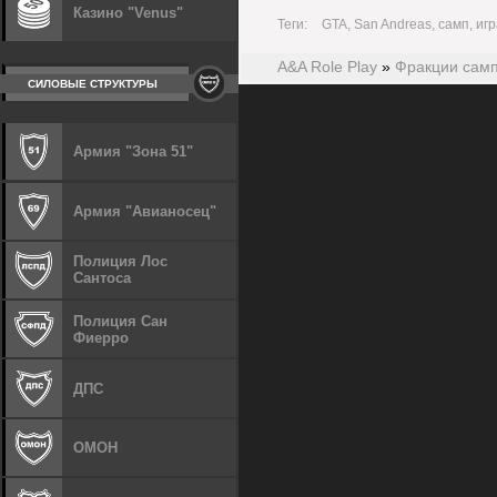
Казино "Venus"
Теги:
GTA, San Andreas, самп, игр
A&A Role Play
»
Фракции сам
СИЛОВЫЕ СТРУКТУРЫ
Армия "Зона 51"
Армия "Авианосец"
Полиция Лос
Сантоса
Полиция Сан
Фиерро
ДПС
ОМОН