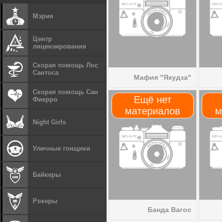
Мэрия
Центр
лицензирования
Скорая помощь Лос
Сантоса
Мафия "Якудза"
Скорая помощь Сан
Ещё нет
Фиерро
материалов
м
Night Girls
Уличные гонщики
Байкеры
Рокеры
Банда Вагос