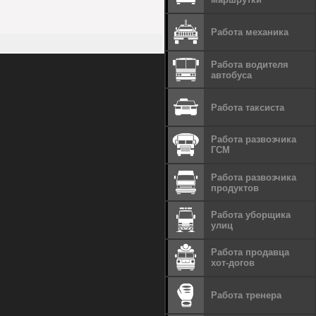
Работа механика
Работа водителя
автобуса
Работа таксиста
Работа развозчика
ГСМ
Работа развозчика
продуктов
Работа уборщика
улиц
Работа продавца
хот-догов
Работа тренера