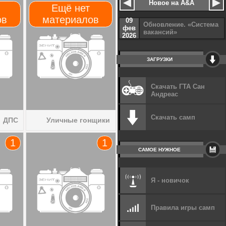
Новое на A&A
Ещё нет
ов
материалов
09
Обновление. «Система
фев
вакансий»
2026
ЗАГРУЗКИ
Скачать ГТА Сан
Андреас
Скачать самп
ДПС
Уличные гонщики
1
1
САМОЕ НУЖНОЕ
Я - новичок
Правила игры самп