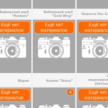
Байкерский клуб
Байкерский клуб
Новости Лос С
"Rockers"
"Gold Wing"
Ещё нет
Ещё нет
Ещё нет
атериалов
материалов
материал
лицензиро
Мэрия
Казино "Venus"
(Автош
Ещё нет
4
Ещё нет
атериалов
материал