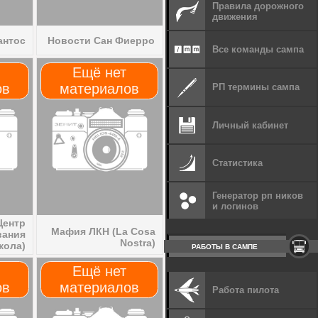
Правила дорожного
движения
антос
Новости Сан Фиерро
Все команды сампа
Ещё нет
ов
материалов
РП термины сампа
Личный кабинет
Статистика
Генератор рп ников
и логинов
Центр
Мафия ЛКН (La Cosa
вания
Nostra)
кола)
РАБОТЫ В САМПЕ
Ещё нет
ов
материалов
Работа пилота