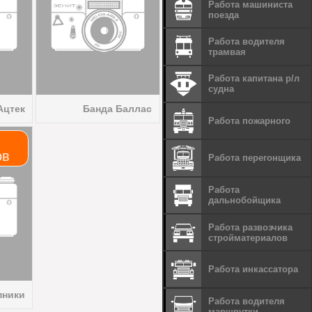
Работа машиниста
поезда
Работа водителя
трамвая
Работа капитана р/л
судна
Ацтек
Банда Баллас
Работа пожарного
ов
Работа перегонщика
Работа
дальнобойщика
Работа развозчика
стройматериалов
Работа инкассатора
пники
Работа водителя
маршрутки