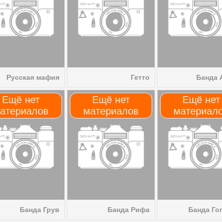
Русская мафия
Гетто
Банда 
Ещё нет
Ещё нет
Ещё нет
атериалов
материалов
материал
Банда Грув
Банда Рифа
Банда Го