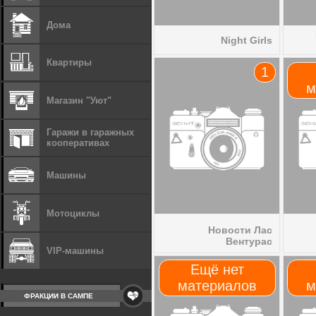
Дома
Night Girls
Квартиры
1
м
Магазин "Уют"
Гаражи в гаражных
кооперативах
Машины
Мотоциклы
Новости Лас
Вентурас
VIP-машины
Ещё нет
материалов
м
ФРАКЦИИ В САМПЕ