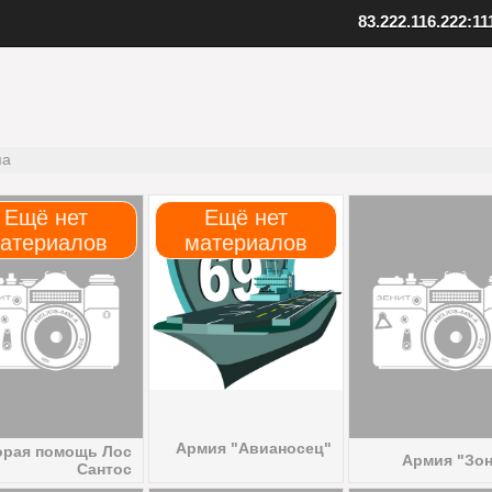
83.222.116.222:11
ент SAMP
Скопируйте адрес нашего серв
качанный файл клиента
Внизу в клиенте выберите "Favo
 к установленной игре
В верхнем меню нажмите "Serv
клиент
Выберите "Add server"
папку с игрой
Вставьте адрес одного из наших
па
иент, открыв файл samp.exe
серверов: 83.222.116.222:1111
, создайте ярлык на рабочем
Подтвердите добавление, нажав
Ещё нет
Ещё нет
атериалов
материалов
Установите клиент
Шаг
3
Добавьте наш
Армия "Авианосец"
орая помощь Лос
Армия "Зон
Сантос