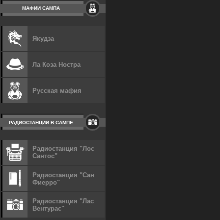
МАФИИ САМПА
Якудза
Ла Коза Ностра
Русская мафия
РАДИОСТАНЦИИ В САМПЕ
Радиостанция "Лос
Сантос"
Радиостанция "Сан
Фиерро"
Радиостанция "Лас
Вентурас"