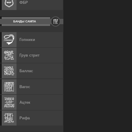
ФБР
БАНДЫ САМПА
Гопники
Грув стрит
Баллас
Вагос
Ацтек
Рифа