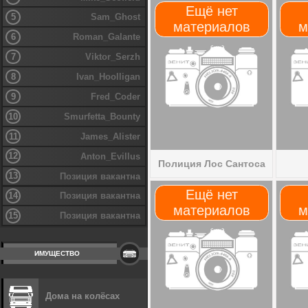
Ещё нет
5
Sam_Ghost
материалов
м
6
Roman_Galante
7
Viktor_Serzh
8
Ivan_Hoolligan
9
Fred_Coder
10
Smurfetta_Bounty
11
James_Alister
12
Anton_Evillus
Полиция Лос Сантоса
13
Позиция вакантна
Ещё нет
14
Позиция вакантна
материалов
м
15
Позиция вакантна
ИМУЩЕСТВО
Дома на колёсах