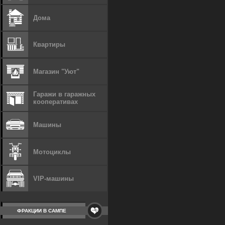
Дома
Квартиры
Магазин "Уют"
Гаражи в гаражных
кооперативах
Машины
Мотоциклы
VIP-машины
ФРАКЦИИ В САМПЕ