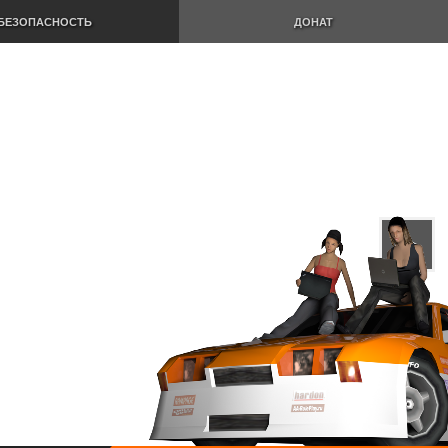
БЕЗОПАСНОСТЬ
ДОНАТ