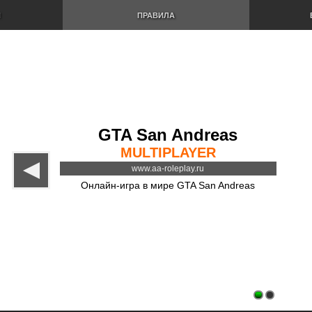
И
ПРАВИЛА
GTA San Andreas
MULTIPLAYER
www.aa-roleplay.ru
Онлайн-игра в мире GTA San Andreas