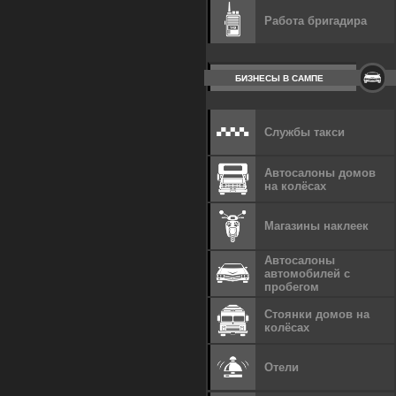
Работа бригадира
БИЗНЕСЫ В САМПЕ
Службы такси
Автосалоны домов
на колёсах
Магазины наклеек
Автосалоны
автомобилей с
пробегом
Стоянки домов на
колёсах
Отели