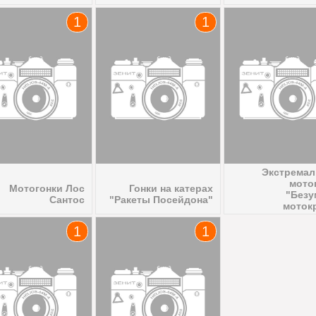
1
1
Экстрема
мото
Мотогонки Лос
Гонки на катерах
"Без
Сантос
"Ракеты Посейдона"
моток
1
1