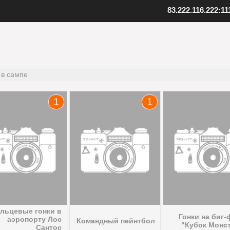
83.222.116.222:11
ент SAMP
Скопируйте адрес нашего серв
качанный файл клиента
Внизу в клиенте выберите "Favo
 к установленной игре
В верхнем меню нажмите "Serv
клиент
Выберите "Add server"
папку с игрой
Вставьте адрес одного из наших
 в сампе
иент, открыв файл samp.exe
серверов: 83.222.116.222:1111
, создайте ярлык на рабочем
Подтвердите добавление, нажав
1
1
Установите клиент
Шаг
3
Добавьте наш
льцевые гонки в
Гонки на биг-
аэропорту Лос
Командный пейнтбол
"Кубок Монс
Сантос