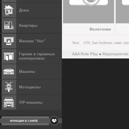
Дома
Квартиры
Велогонки
Магазин "Уют"
Теги:
GTA, San Andreas, самп, игр
A&A Role Play
»
Мероприятия
Гаражи в гаражных
кооперативах
Машины
Мотоциклы
VIP-машины
ФРАКЦИИ В САМПЕ