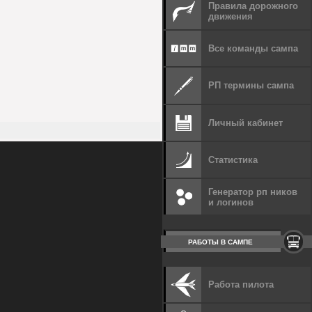
Правила дорожного
движения
Все команды сампа
РП термины сампа
Личный кабинет
Статистика
Генератор рп ников
и логинов
РАБОТЫ В САМПЕ
Работа пилота