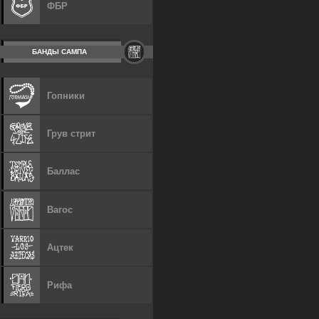
ФБР
БАНДЫ САМПА
Гопники
Грув стрит
Баллас
Вагос
Ацтек
Рифа