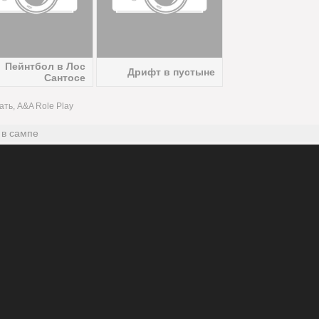
Пейнтбол в Лос
Дрифт в пустыне
Сантосе
ать, A&A Role Play
 в сампе