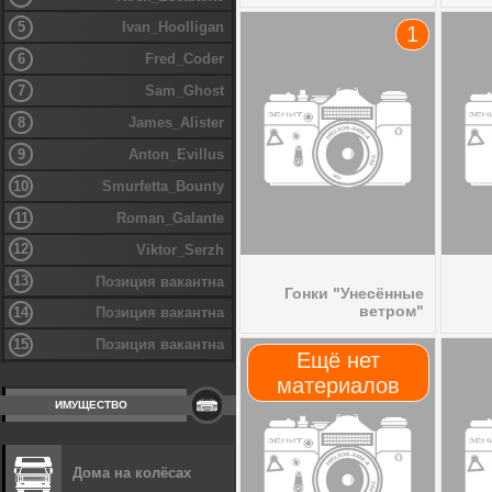
5
Ivan_Hoolligan
1
6
Fred_Coder
7
Sam_Ghost
8
James_Alister
9
Anton_Evillus
10
Smurfetta_Bounty
11
Roman_Galante
12
Viktor_Serzh
13
Позиция вакантна
Гонки "Унесённые
ветром"
14
Позиция вакантна
15
Позиция вакантна
Ещё нет
материалов
ИМУЩЕСТВО
Дома на колёсах