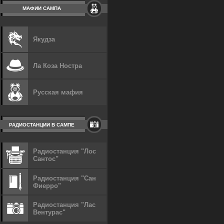
МАФИИ САМПА
Якудза
Ла Коза Ностра
Русская мафия
РАДИОСТАНЦИИ В САМПЕ
Радиостанция "Лос
Сантос"
Радиостанция "Сан
Фиерро"
Радиостанция "Лас
Вентурас"