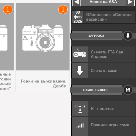
Новое на A&A
1
1
09
Обновление. «Система
фев
вакансий»
2026
ЗАГРУЗКИ
Скачать ГТА Сан
Андреас
Скачать самп
льные
гонки
Гонки на выживание.
умный
Дерби
росс"
САМОЕ НУЖНОЕ
Я - новичок
Правила игры самп